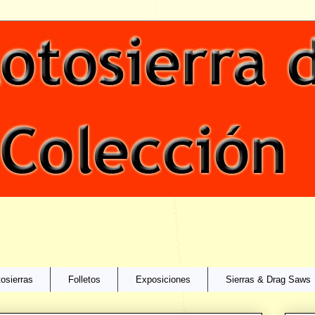
osierras
Folletos
Exposiciones
Sierras & Drag Saws