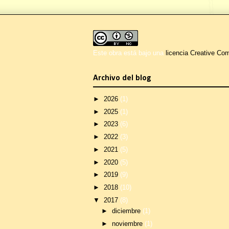
Este obra está bajo una
licencia Creative C
Archivo del blog
►
2026
(1)
►
2025
(1)
►
2023
(6)
►
2022
(3)
►
2021
(5)
►
2020
(5)
►
2019
(9)
►
2018
(10)
▼
2017
(8)
►
diciembre
(1)
►
noviembre
(1)