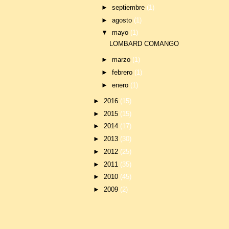
►
septiembre
(1)
►
agosto
(1)
▼
mayo
(1)
LOMBARD COMANGO
►
marzo
(1)
►
febrero
(1)
►
enero
(1)
►
2016
(15)
►
2015
(15)
►
2014
(17)
►
2013
(30)
►
2012
(25)
►
2011
(35)
►
2010
(45)
►
2009
(2)