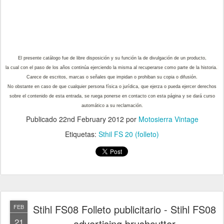
El presente catálogo fue de libre disposición y su función la de divulgación de un producto,
la cual con el paso de los años continúa ejerciendo la misma al recuperarse como parte de la historia.
Carece de escritos, marcas o señales que impidan o prohiban su copia o difusión.
No obstante en caso de que cualquier persona física o jurídica, que ejerza o pueda ejercer derechos
sobre el contenido de esta entrada, se ruega ponerse en contacto con esta página y se dará curso
automático a su reclamación.
Publicado
22nd February 2012
por
Motosierra Vintage
Etiquetas:
Sthil FS 20 (folleto)
Stihl FS08 Folleto publicitario - Stihl FS08
FEB
21
advertising brushcutter