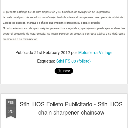
El presente catálogo fue de libre disposición y su función la de divulgación de un producto,
la cual con el paso de los años continúa ejerciendo la misma al recuperarse como parte de la historia.
Carece de escritos, marcas o señales que impidan o prohiban su copia o difusión.
No obstante en caso de que cualquier persona física o jurídica, que ejerza o pueda ejercer derechos
sobre el contenido de esta entrada, se ruega ponerse en contacto con esta página y se dará curso
automático a su reclamación.
Publicado
21st February 2012
por
Motosierra Vintage
Etiquetas:
Sthil FS 08 (folleto)
Stihl HOS Folleto Publicitario - Stihl HOS
FEB
20
chain sharpener chainsaw