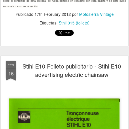
sobre el contenido de esta entrada, se ruega ponerse en contacto con esta página y se dará curso
automático a su reclamación.
Publicado
17th February 2012
por
Motosierra Vintage
Etiquetas:
Sthil 015 (folleto)
Stihl E10 Folleto publicitario - Stihl E10
FEB
16
advertising electric chainsaw