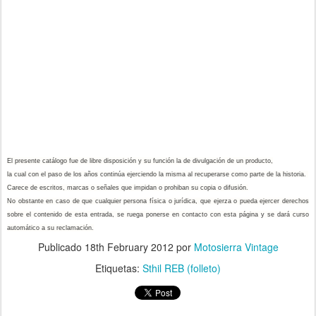
El presente catálogo fue de libre disposición y su función la de divulgación de un producto,
la cual con el paso de los años continúa ejerciendo la misma al recuperarse como parte de la historia.
Carece de escritos, marcas o señales que impidan o prohiban su copia o difusión.
No obstante en caso de que cualquier persona física o jurídica, que ejerza o pueda ejercer derechos
sobre el contenido de esta entrada, se ruega ponerse en contacto con esta página y se dará curso
automático a su reclamación.
Publicado
18th February 2012
por
Motosierra Vintage
Etiquetas:
Sthil REB (folleto)