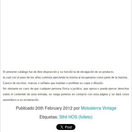
El presente catálogo fue de libre disposición y su función la de divulgación de un producto,
la cual con el paso de los años continúa ejerciendo la misma al recuperarse como parte de la historia.
Carece de escritos, marcas o señales que impidan o prohiban su copia o difusión.
No obstante en caso de que cualquier persona física o jurídica, que ejerza o pueda ejercer derechos
sobre el contenido de esta entrada, se ruega ponerse en contacto con esta página y se dará curso
automático a su reclamación.
Publicado
20th February 2012
por
Motosierra Vintage
Etiquetas:
Sthil HOS (folleto)