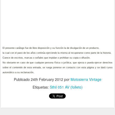
El presente catálogo fue de libre disposición y su función la de divulgación de un producto,
la cual con el paso de los años continúa ejerciendo la misma al recuperarse como parte de la historia.
Carece de escritos, marcas o señales que impidan o prohiban su copia o difusión.
No obstante en caso de que cualquier persona física o jurídica, que ejerza o pueda ejercer derechos
sobre el contenido de esta entrada, se ruega ponerse en contacto con esta página y se dará curso
automático a su reclamación.
Publicado
24th February 2012
por
Motosierra Vintage
Etiquetas:
Sthil 051 AV (folleto)