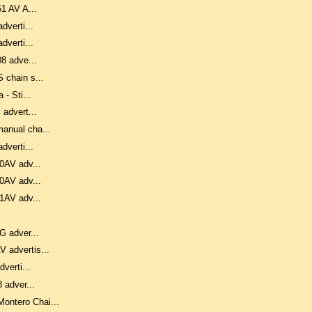
51 AV A...
adverti...
adverti...
08 adve...
S chain s...
 - Sti...
 advert...
manual cha...
adverti...
20AV adv...
50AV adv...
41AV adv...
0G adver...
V advertis...
dverti...
8 adver...
Montero Chai...