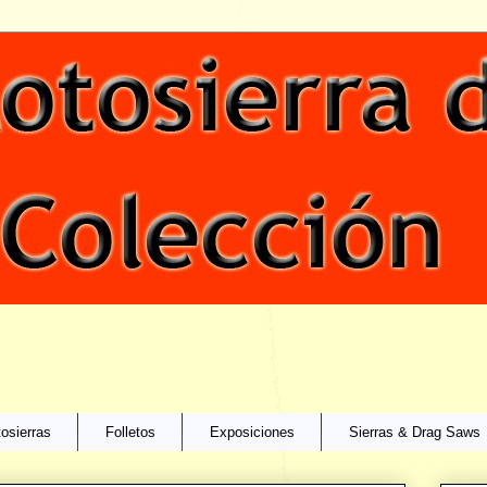
osierras
Folletos
Exposiciones
Sierras & Drag Saws