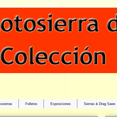
osierras
Folletos
Exposiciones
Sierras & Drag Saws