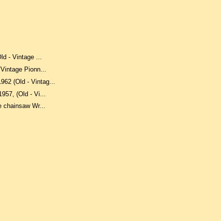
d - Vintage ...
Vintage Pionn...
2 (Old - Vintag...
57, (Old - Vi...
e chainsaw Wr...