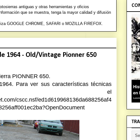
COM
osierras antiguas y otras herramientas y oficios
información que se muestra, tenga la mayor calidad y difusión
a utiliza GOOGLE CHROME, SAFARI o
MOZILLA FIREFOX.
e 1964 - Old/Vintage Pionner 650
sierra PIONNER 650.
 1964.
Para ver sus características técnicas
sar el
net.com/cscc.nsf/ed1d619968136da688256af4
88256aff001ec2ba?OpenDocument
TRA