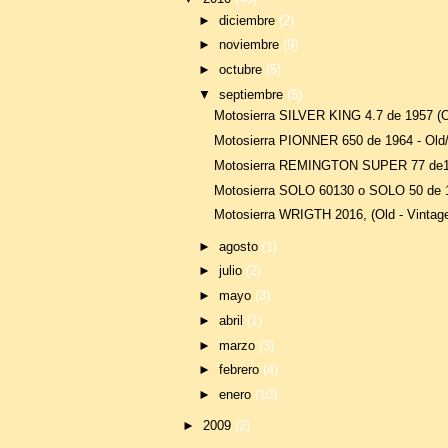
►
diciembre
(2)
►
noviembre
(9)
►
octubre
(5)
▼
septiembre
(5)
Motosierra SILVER KING 4.7 de 1957 (Ol
Motosierra PIONNER 650 de 1964 - Old/
Motosierra REMINGTON SUPER 77 de196
Motosierra SOLO 60130 o SOLO 50 de 19
Motosierra WRIGTH 2016, (Old - Vintag
►
agosto
(1)
►
julio
(2)
►
mayo
(3)
►
abril
(1)
►
marzo
(3)
►
febrero
(4)
►
enero
(10)
►
2009
(2)