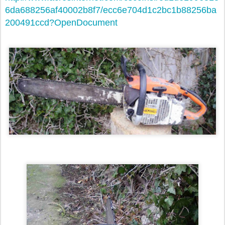
6da688256af40002b8f7/ecc6e704d1c2bc1b88256ba
200491ccd?OpenDocument