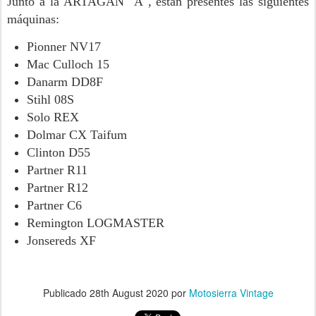
Junto a la ARTAGAN "A", están presentes las siguientes
máquinas:
Pionner NV17
Mac Culloch 15
Danarm DD8F
Stihl 08S
Solo REX
Dolmar CX Taifum
Clinton D55
Partner R11
Partner R12
Partner C6
Remington LOGMASTER
Jonsereds XF
Publicado
28th August 2020
por
Motosierra Vintage